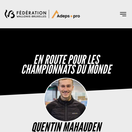
RENCONTRER LES SPORTIFS
POURQUOI SPONSORISER ?
POURQUOI CETTE PLATEFORME ?
EN ROUTE POUR LES
CRÉER SON PROFIL DE SPORTIF
CHAMPIONNATS DU MONDE
FAQ
Ma sélection
Login
QUENTIN MAHAUDEN